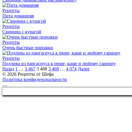
Рецепты
Пита домашняя
Рецепты
Свинина с курагой
Рецепты
Очень быстрые пирожки
Рецепты
Подлива из пангасиуса к пюре, каше и любому гарниру
Пагинация
Назад
1
…
3 467
3 468
3 469
…
4 074
Далее
записей
© 2026 Рецепты от Шефа
Политика конфиденциальности