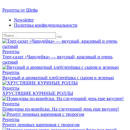
Перейти
Рецепты от Шефа
к
Newsletter
контенту
Политика конфиденциальности
Search
for:
Рецепты
Торт-салат «Чародейка» — вкусный, красивый и очень
сытный
Рецепты
Вкусный и ароматный хлеб/лепёшка с сыром и зеленью
Рецепты
ХРУСТЯЩИЕ КУРИНЫЕ РОЛЛЫ
Рецепты
Помидоры по-корейски. На следующий день еще вкуснее!
Рецепты
Рецепт ленивых вареников с творогом