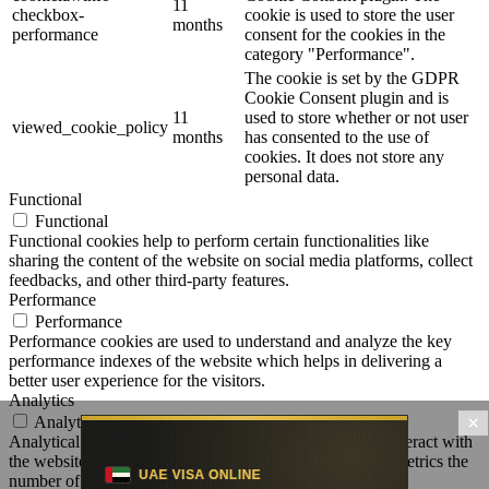
11
checkbox-
cookie is used to store the user
months
performance
consent for the cookies in the
category "Performance".
The cookie is set by the GDPR
Cookie Consent plugin and is
11
used to store whether or not user
viewed_cookie_policy
months
has consented to the use of
cookies. It does not store any
personal data.
Functional
Functional
Functional cookies help to perform certain functionalities like
sharing the content of the website on social media platforms, collect
feedbacks, and other third-party features.
Performance
Performance
Performance cookies are used to understand and analyze the key
performance indexes of the website which helps in delivering a
better user experience for the visitors.
Analytics
×
Analytics
Analytical cookies are used to understand how visitors interact with
the website. These cookies help provide information on metrics the
number of visitors, bounce rate, traffic source, etc.