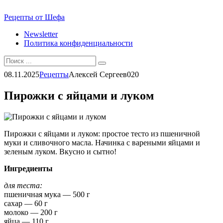
Перейти
Рецепты от Шефа
к
Newsletter
контенту
Политика конфиденциальности
Search
for:
08.11.2025
Рецепты
Алексей Сергеев
0
20
Пирожки с яйцами и луком
Пирожки с яйцами и луком: простое тесто из пшеничной
муки и сливочного масла. Начинка с вареными яйцами и
зеленым луком. Вкусно и сытно!
Ингредиенты
для теста:
пшеничная мука — 500 г
сахар — 60 г
молоко — 200 г
яйца — 110 г