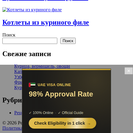
Котлеты из куриного филе
Поиск
Поиск
Свежие записи
Курица, вермишель, овощи
×
Капустная запеканка
Узбекский плов
Фрикадельки в томатном соусе
Курица, запеченная в горчичном маринаде
Рубрики
Рецепты
© 2026 Рецепты от Шефа
Политика конфиденциальности