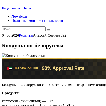
Перейти
Рецепты от Шефа
к
Newsletter
контенту
Политика конфиденциальности
Search
for:
04.06.2026
Рецепты
Алексей Сергеев
0
92
Колдуны по-белорусски
Колдуны по-белорусски с картофелем и мясным фаршем: очищен
Продукты
картофель (очищенный) — 1 кг.
лук (для картофеля) — 1 шт. большая (150 г)