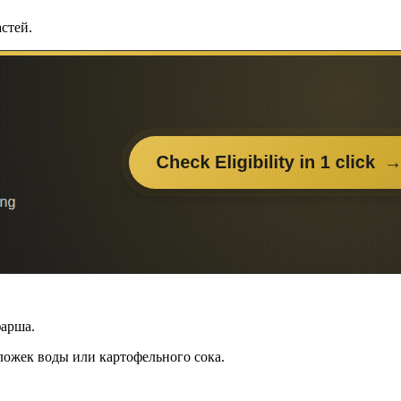
стей.
фарша.
ложек воды или картофельного сока.