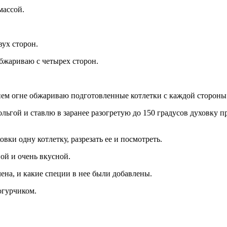
массой.
вух сторон.
обжариваю с четырех сторон.
еднем огне обжариваю подготовленные котлетки с каждой стороны
ьгой и ставлю в заранее разогретую до 150 градусов духовку п
вки одну котлетку, разрезать ее и посмотреть.
ной и очень вкусной.
лена, и какие специи в нее были добавлены.
огурчиком.