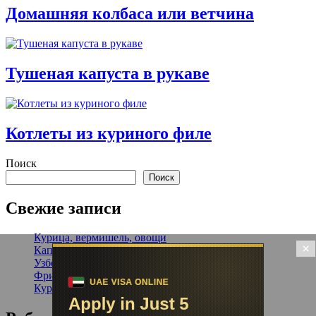
Домашняя колбаса или ветчина
Тушеная капуста в рукаве
Котлеты из куриного филе
Поиск
Поиск
Свежие записи
Курица, вермишель, овощи
×
Капустная запеканка
Узбекский плов
Фрикадельки в томатном соусе
Курица, запеченная в горчичном маринаде