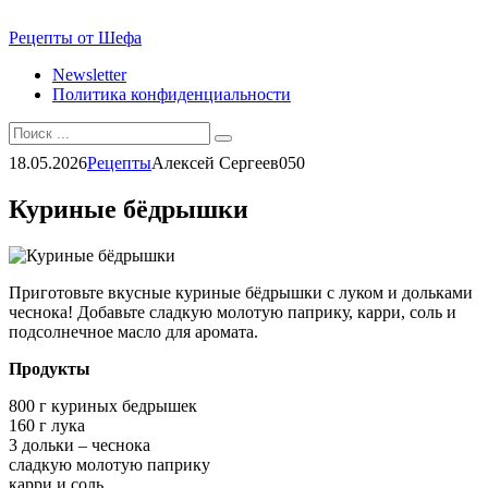
Перейти
Рецепты от Шефа
к
Newsletter
контенту
Политика конфиденциальности
Search
for:
18.05.2026
Рецепты
Алексей Сергеев
0
50
Куриные бёдрышки
Приготовьте вкусные куриные бёдрышки с луком и дольками
чеснока! Добавьте сладкую молотую паприку, карри, соль и
подсолнечное масло для аромата.
Продукты
800 г куриных бедрышек
160 г лука
3 дольки – чеснока
сладкую молотую паприку
карри и соль