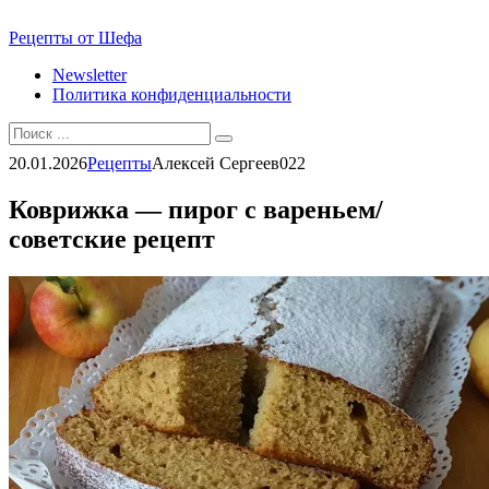
Перейти
Рецепты от Шефа
к
Newsletter
контенту
Политика конфиденциальности
Search
for:
20.01.2026
Рецепты
Алексей Сергеев
0
22
Коврижка — пирог с вареньем/
советские рецепт