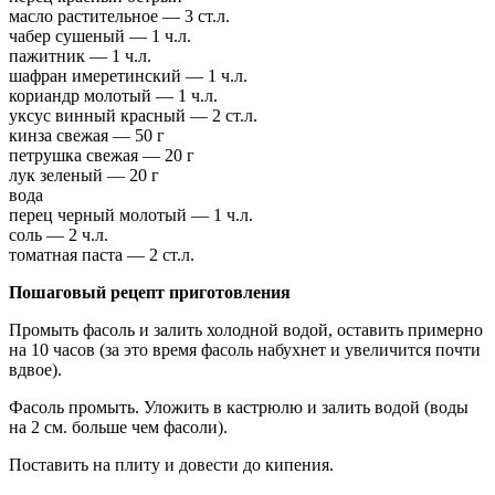
масло растительное — 3 ст.л.
чабер сушеный — 1 ч.л.
пажитник — 1 ч.л.
шафран имеретинский — 1 ч.л.
кориандр молотый — 1 ч.л.
уксус винный красный — 2 ст.л.
кинза свежая — 50 г
петрушка свежая — 20 г
лук зеленый — 20 г
вода
перец черный молотый — 1 ч.л.
соль — 2 ч.л.
томатная паста — 2 ст.л.
Пошаговый рецепт приготовления
Промыть фасоль и залить холодной водой, оставить примерно
на 10 часов (за это время фасоль набухнет и увеличится почти
вдвое).
Фасоль промыть. Уложить в кастрюлю и залить водой (воды
на 2 см. больше чем фасоли).
Поставить на плиту и довести до кипения.