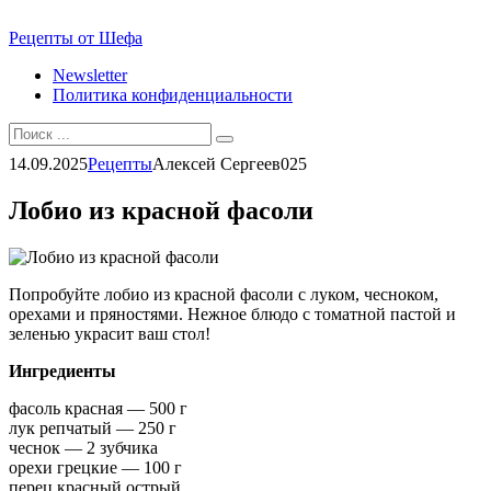
Перейти
Рецепты от Шефа
к
Newsletter
контенту
Политика конфиденциальности
Search
for:
14.09.2025
Рецепты
Алексей Сергеев
0
25
Лобио из красной фасоли
Попробуйте лобио из красной фасоли с луком, чесноком,
орехами и пряностями. Нежное блюдо с томатной пастой и
зеленью украсит ваш стол!
Ингредиенты
фасоль красная — 500 г
лук репчатый — 250 г
чеснок — 2 зубчика
орехи грецкие — 100 г
перец красный острый