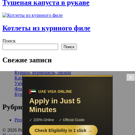
Тушеная капуста в рукаве
Котлеты из куриного филе
Поиск
Поиск
Свежие записи
Курица, вермишель, овощи
×
Капустная запеканка
Узбекский плов
Фрикадельки в томатном соусе
Курица, запеченная в горчичном маринаде
Рубрики
Рецепты
© 2026 Рецепты от Шефа