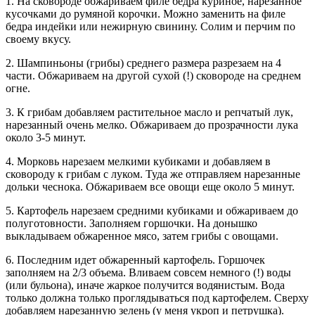
1. На сковороде обжариваем филе бедра куриное, нарезанное
кусочками до румяной корочки. Можно заменить на филе
бедра индейки или нежирную свинину. Солим и перчим по
своему вкусу.
2. Шампиньоны (грибы) среднего размера разрезаем на 4
части. Обжариваем на другой сухой (!) сковороде на среднем
огне.
3. К грибам добавляем растительное масло и репчатый лук,
нарезанный очень мелко. Обжариваем до прозрачности лука
около 3-5 минут.
4. Морковь нарезаем мелкими кубиками и добавляем в
сковороду к грибам с луком. Туда же отправляем нарезанные
дольки чеснока. Обжариваем все овощи еще около 5 минут.
5. Картофель нарезаем средними кубиками и обжариваем до
полуготовности. Заполняем горшочки. На донышко
выкладываем обжаренное мясо, затем грибы с овощами.
6. Последним идет обжаренный картофель. Горшочек
заполняем на 2/3 объема. Вливаем совсем немного (!) воды
(или бульона), иначе жаркое получится водянистым. Вода
только должна только проглядываться под картофелем. Сверху
добавляем нарезанную зелень (у меня укроп и петрушка).