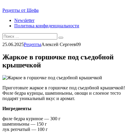
Перейти
Рецепты от Шефа
к
Newsletter
контенту
Политика конфиденциальности
Search
for:
25.06.2025
Рецепты
Алексей Сергеев
0
9
Жаркое в горшочке под съедобной
крышечкой
Приготовьте жаркое в горшочке под съедобной крышечкой!
Филе бедра курицы, шампиньоны, овощи и слоеное тесто
подарят уникальный вкус и аромат.
Ингредиенты
филе бедра куриное — 300 г
шампиньоны — 150 г
лук репчатый — 100 г