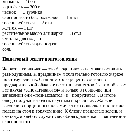
морковь — 100 г
картофель — 300 г
чеснок — 3 зубчика
слоеное тесто бездрожжевое — 1 лист
зелень рубленая — 2 ст.л.
желток — 1 шт.
растительное масло для жарки — 3 ст.л.
сметана для подачи
зелень рубленая для подачи
соль
Пошаговый рецепт приготовления
Жаркое в горшочке — это блюдо никого не может оставить
равнодушным. К праздникам я обязательно готовлю жаркое
по этому рецепту. Отличие этого рецепта состоит в
предварительной обжарке всех ингредиентов. Таким образом,
все вкусы «запечатываются» и только в горшочке при
запекании они «познакомятся» и «подружатся». В итоге,
блюдо получается очень вкусным и красивым. Жаркое
готовлю в порционных керамических горшочках и в них же
подаю на стол в горячем виде. К блюду предлагаю зелень и
сметану, а хлебом служит съедобная крышечка — запеченное
слоеное тесто.