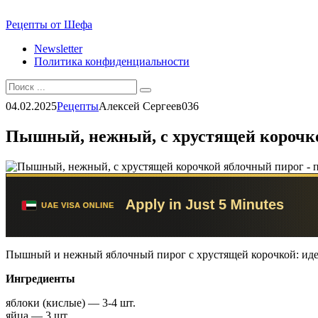
Перейти
Рецепты от Шефа
к
Newsletter
контенту
Политика конфиденциальности
Search
for:
04.02.2025
Рецепты
Алексей Сергеев
0
36
Пышный, нежный, с хрустящей корочко
Пышный и нежный яблочный пирог с хрустящей корочкой: идеал
Ингредиенты
яблоки (кислые) — 3-4 шт.
яйца — 3 шт.