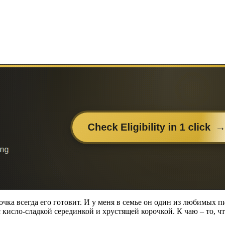
ка всегда его готовит. И у меня в семье он один из любимых пи
 кисло-сладкой серединкой и хрустящей корочкой. К чаю – то, ч