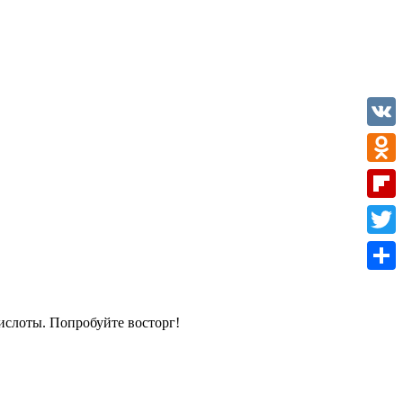
VK
Odnok
Flipb
Twitte
Отпр
ислоты. Попробуйте восторг!