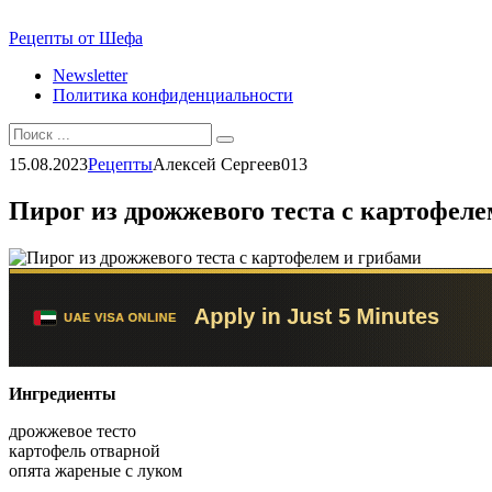
Перейти
Рецепты от Шефа
к
Newsletter
контенту
Политика конфиденциальности
Search
for:
15.08.2023
Рецепты
Алексей Сергеев
0
13
Пирог из дрожжевого теста с картофеле
Ингредиенты
дрожжевое тесто
картофель отварной
опята жареные с луком