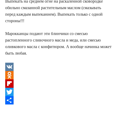
Выпекать на среднем огне на раскаленной сковородке
обильно смазанной растительным маслом (смазывать
перед каждым выпеканием). Выпекать только с одной
стороны!!!
Марокканцы подают эти блинчики со смесью
растопленного сливочного масла и меда, или смесью
оливкового масла с конфитюром. А вообще начинка может
быть любая.
V
K
O
d
F
n
l
T
o
i
w
О
k
p
i
т