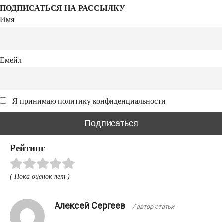
ПОДПИСАТЬСЯ НА РАССЫЛКУ
l
b
t
п
Имя
a
o
t
р
s
a
e
а
Емейл
s
r
r
в
n
d
и
i
т
Я принимаю политику конфиденциальности
k
ь
i
Рейтинг
( Пока оценок нет )
Алексей Сергеев
/ автор статьи