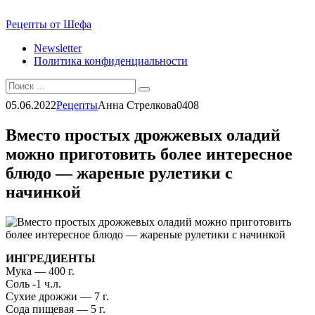
Перейти
Рецепты от Шефа
к
Newsletter
контенту
Политика конфиденциальности
Search
for:
05.06.2022
Рецепты
Анна Стрелкова
0
408
Вместо простых дрожжевых оладий
можно приготовить более интересное
блюдо — жареные рулетики с
начинкой
ИНГРЕДИЕНТЫ
Мука — 400 г.
Соль -1 ч.л.
Сухие дрожжи — 7 г.
Сода пищевая — 5 г.