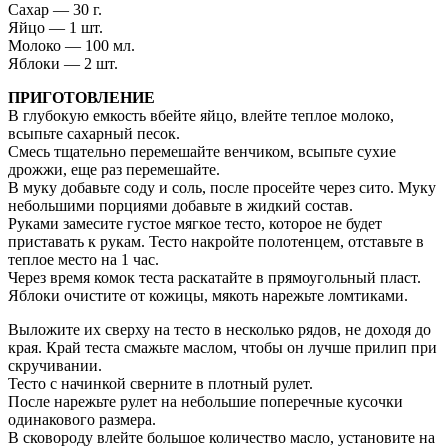
Сахар — 30 г.
Яйцо — 1 шт.
Молоко — 100 мл.
Яблоки — 2 шт.
ПРИГОТОВЛЕНИЕ
В глубокую емкость вбейте яйцо, влейте теплое молоко,
всыпьте сахарный песок.
Смесь тщательно перемешайте венчиком, всыпьте сухие
дрожжи, еще раз перемешайте.
В муку добавьте соду и соль, после просейте через сито. Муку
небольшими порциями добавьте в жидкий состав.
Руками замесите густое мягкое тесто, которое не будет
приставать к рукам. Тесто накройте полотенцем, отставьте в
теплое место на 1 час.
Через время комок теста раскатайте в прямоугольный пласт.
Яблоки очистите от кожицы, мякоть нарежьте ломтиками.
Выложите их сверху на тесто в несколько рядов, не доходя до
края. Край теста смажьте маслом, чтобы он лучше прилип при
скручивании.
Тесто с начинкой сверните в плотный рулет.
После нарежьте рулет на небольшие поперечные кусочки
одинакового размера.
В сковороду влейте большое количество масло, установите на