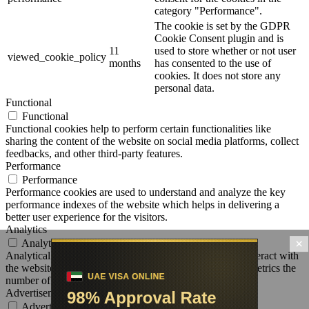
category "Performance".
The cookie is set by the GDPR
Cookie Consent plugin and is
11
used to store whether or not user
viewed_cookie_policy
months
has consented to the use of
cookies. It does not store any
personal data.
Functional
Functional
Functional cookies help to perform certain functionalities like
sharing the content of the website on social media platforms, collect
feedbacks, and other third-party features.
Performance
Performance
Performance cookies are used to understand and analyze the key
performance indexes of the website which helps in delivering a
better user experience for the visitors.
Analytics
×
Analytics
Analytical cookies are used to understand how visitors interact with
the website. These cookies help provide information on metrics the
number of visitors, bounce rate, traffic source, etc.
Advertisement
Advertisement