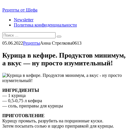
Перейти
Рецепты от Шефа
к
Newsletter
контенту
Политика конфиденциальности
Search
for:
05.06.2022
Рецепты
Анна Стрелкова
0
613
Курица в кефире. Продуктов минимум,
а вкус — ну просто изумительный!
ИНГРЕДИЕНТЫ
— 1 курица
— 0,5-0,75 л кефира
— соль, приправы для курицы
ПРИГОТОВЛЕНИЕ
Курицу промыть, разрубить на порционные куски.
Затем посыпать солью и щедро приправкой для курицы.